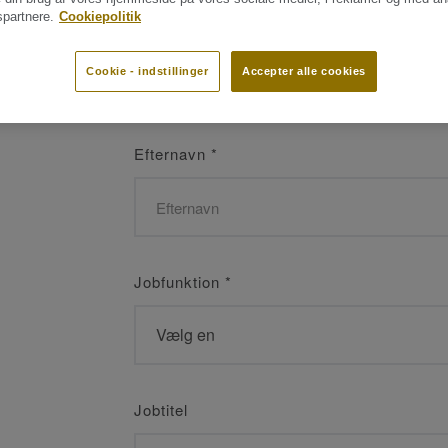
partnere.
Cookiepolitik
Navn
*
Cookie - indstillinger
Accepter alle cookies
Efternavn
*
Jobfunktion
*
Jobtitel