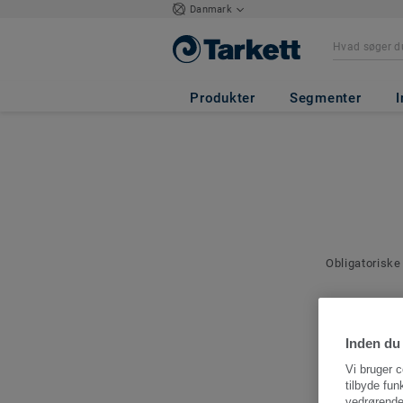
Danmark
Produkter
Segmenter
I
Obligatoriske
Kontakto
Angiv en kont
Inden du 
denne bestilli
Vi bruger c
tilbyde fun
vedrørende