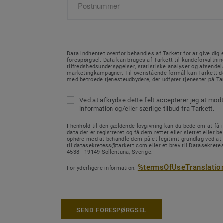
Data indhentet ovenfor behandles af Tarkett for at give dig e
forespørgsel. Data kan bruges af Tarkett til kundeforvaltnin
tilfredshedsundersøgelser, statistiske analyser og afsendel
marketingkampagner. Til ovenstående formål kan Tarkett de
med betroede tjenesteudbydere, der udfører tjenester på Ta
Ved at afkrydse dette felt accepterer jeg at mod
information og/eller særlige tilbud fra Tarkett.
I henhold til den gældende lovgivning kan du bede om at få in
data der er registreret og få dem rettet eller slettet eller b
ophøre med at behandle dem på et legitimt grundlag ved at
til datasekretess@tarkett.com eller et brev til Datasekretes
4538 - 19149 Sollentuna, Sverige.
%termsOfUseTranslatio
For yderligere information:
SEND FORESPØRGSEL