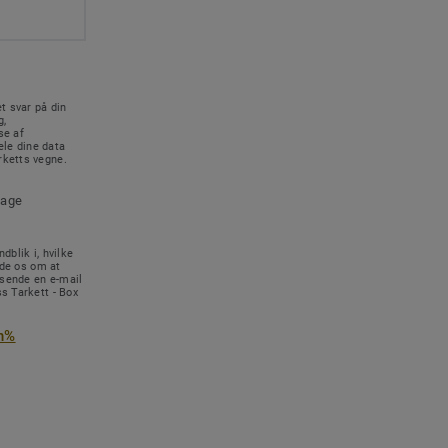
t svar på din
g,
se af
le dine data
rketts vegne.
tage
dblik i, hvilke
ede os om at
 sende en e-mail
s Tarkett - Box
n%