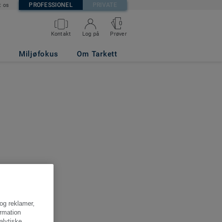
PROFESSIONEL
PRIVATE
t os
0
Kontakt
Log på
Prøver
Miljøfokus
Om Tarkett
 og reklamer,
ormation
alytiske