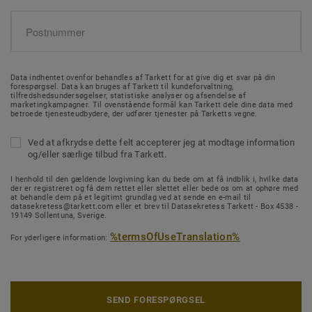
Data indhentet ovenfor behandles af Tarkett for at give dig et svar på din
forespørgsel. Data kan bruges af Tarkett til kundeforvaltning,
tilfredshedsundersøgelser, statistiske analyser og afsendelse af
marketingkampagner. Til ovenstående formål kan Tarkett dele dine data med
betroede tjenesteudbydere, der udfører tjenester på Tarketts vegne.
Ved at afkrydse dette felt accepterer jeg at modtage information
og/eller særlige tilbud fra Tarkett.
I henhold til den gældende lovgivning kan du bede om at få indblik i, hvilke data
der er registreret og få dem rettet eller slettet eller bede os om at ophøre med
at behandle dem på et legitimt grundlag ved at sende en e-mail til
datasekretess@tarkett.com eller et brev til Datasekretess Tarkett - Box 4538 -
19149 Sollentuna, Sverige.
%termsOfUseTranslation%
For yderligere information:
SEND FORESPØRGSEL