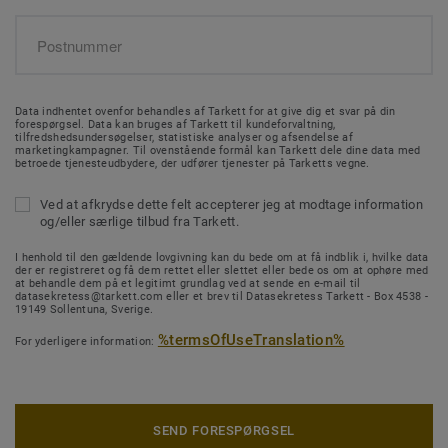
Data indhentet ovenfor behandles af Tarkett for at give dig et svar på din
forespørgsel. Data kan bruges af Tarkett til kundeforvaltning,
tilfredshedsundersøgelser, statistiske analyser og afsendelse af
marketingkampagner. Til ovenstående formål kan Tarkett dele dine data med
betroede tjenesteudbydere, der udfører tjenester på Tarketts vegne.
Ved at afkrydse dette felt accepterer jeg at modtage information
og/eller særlige tilbud fra Tarkett.
I henhold til den gældende lovgivning kan du bede om at få indblik i, hvilke data
der er registreret og få dem rettet eller slettet eller bede os om at ophøre med
at behandle dem på et legitimt grundlag ved at sende en e-mail til
datasekretess@tarkett.com eller et brev til Datasekretess Tarkett - Box 4538 -
19149 Sollentuna, Sverige.
%termsOfUseTranslation%
For yderligere information:
SEND FORESPØRGSEL