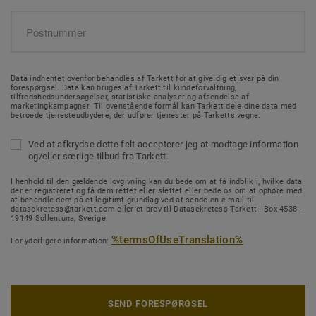
Data indhentet ovenfor behandles af Tarkett for at give dig et svar på din
forespørgsel. Data kan bruges af Tarkett til kundeforvaltning,
tilfredshedsundersøgelser, statistiske analyser og afsendelse af
marketingkampagner. Til ovenstående formål kan Tarkett dele dine data med
betroede tjenesteudbydere, der udfører tjenester på Tarketts vegne.
Ved at afkrydse dette felt accepterer jeg at modtage information
og/eller særlige tilbud fra Tarkett.
I henhold til den gældende lovgivning kan du bede om at få indblik i, hvilke data
der er registreret og få dem rettet eller slettet eller bede os om at ophøre med
at behandle dem på et legitimt grundlag ved at sende en e-mail til
datasekretess@tarkett.com eller et brev til Datasekretess Tarkett - Box 4538 -
19149 Sollentuna, Sverige.
%termsOfUseTranslation%
For yderligere information:
SEND FORESPØRGSEL