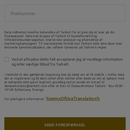
Data indhentet ovenfor behandles af Tarkett for at give dig et svar på din
forespørgsel. Data kan bruges af Tarkett til kundeforvaltning,
tilfredshedsundersøgelser, statistiske analyser og afsendelse af
marketingkampagner. Til ovenstående formål kan Tarkett dele dine data med
betroede tjenesteudbydere, der udfører tjenester på Tarketts vegne.
Ved at afkrydse dette felt accepterer jeg at modtage information
og/eller særlige tilbud fra Tarkett.
I henhold til den gældende lovgivning kan du bede om at få indblik i, hvilke data
der er registreret og få dem rettet eller slettet eller bede os om at ophøre med
at behandle dem på et legitimt grundlag ved at sende en e-mail til
datasekretess@tarkett.com eller et brev til Datasekretess Tarkett - Box 4538 -
19149 Sollentuna, Sverige.
%termsOfUseTranslation%
For yderligere information:
SEND FORESPØRGSEL