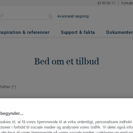
43 90 60 11
Kontak
Avanceret søgning
nspiration & referencer
Support & fakta
Dokumenter
Bed om et tilbud
 felter
(*)
plysninger
E-mail
*
aktperson for
begynder...
ng.
ookies til, at få vores hjemmeside til at virke ordentligt, personalisere indhold
ktioner i forhold til sociale medier og analysere vores traffik. Vi deler også inf
 din brug af vores hjemmeside på vores sociale medier, i reklamer og med an