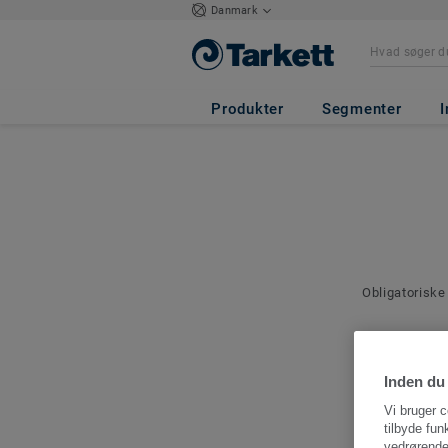
Danmark
Produkter
Segmenter
I
Obligatoriske
Kontakto
Angiv en kont
Inden du 
denne bestilli
Vi bruger c
tilbyde fun
vedrørende