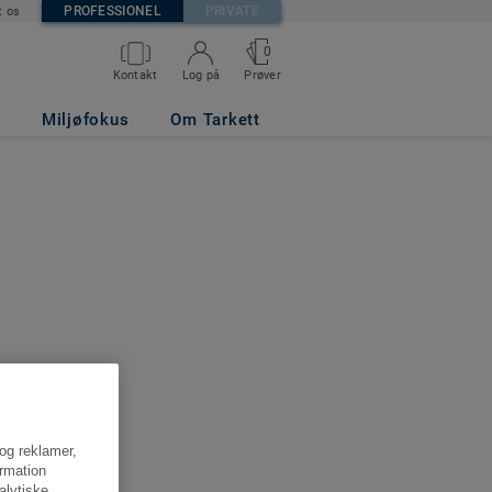
PROFESSIONEL
PRIVATE
t os
0
Kontakt
Log på
Prøver
Miljøfokus
Om Tarkett
 og reklamer,
ormation
alytiske