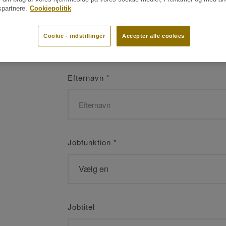
partnere.
Cookiepolitik
Navn
*
Cookie - indstillinger
Accepter alle cookies
Efternavn
*
Jobfunktion
*
Jobtitel