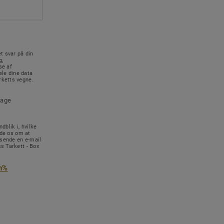
t svar på din
g,
se af
le dine data
rketts vegne.
tage
dblik i, hvilke
ede os om at
 sende en e-mail
s Tarkett - Box
n%