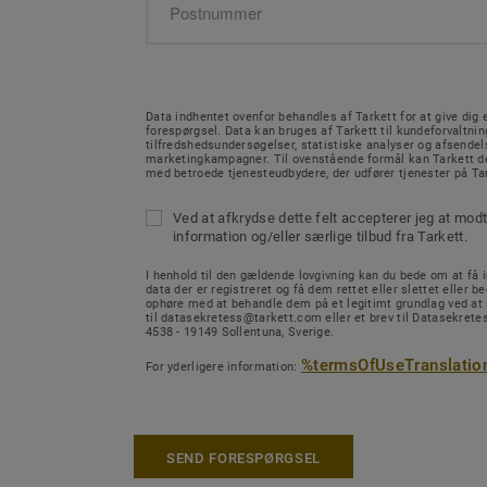
Data indhentet ovenfor behandles af Tarkett for at give dig e
forespørgsel. Data kan bruges af Tarkett til kundeforvaltnin
tilfredshedsundersøgelser, statistiske analyser og afsendel
marketingkampagner. Til ovenstående formål kan Tarkett de
med betroede tjenesteudbydere, der udfører tjenester på Ta
Ved at afkrydse dette felt accepterer jeg at mod
information og/eller særlige tilbud fra Tarkett.
I henhold til den gældende lovgivning kan du bede om at få in
data der er registreret og få dem rettet eller slettet eller b
ophøre med at behandle dem på et legitimt grundlag ved at
til datasekretess@tarkett.com eller et brev til Datasekretes
4538 - 19149 Sollentuna, Sverige.
%termsOfUseTranslatio
For yderligere information:
SEND FORESPØRGSEL