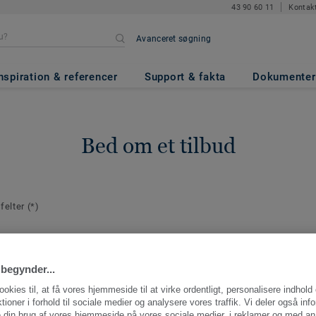
43 90 60 11
Kontak
Avanceret søgning
nspiration & referencer
Support & fakta
Dokumenter
Bed om et tilbud
 felter
(*)
plysninger
E-mail
*
aktperson for
begynder...
ng.
ookies til, at få vores hjemmeside til at virke ordentligt, personalisere indhold
ktioner i forhold til sociale medier og analysere vores traffik. Vi deler også inf
 din brug af vores hjemmeside på vores sociale medier, i reklamer og med an