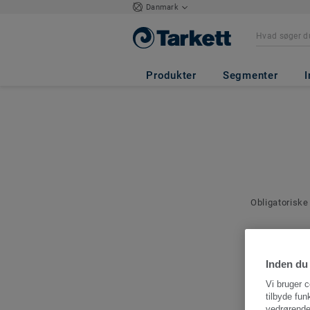
Danmark
Produkter
Segmenter
I
Obligatoriske
Kontakto
Angiv en kont
Inden du 
denne bestilli
Vi bruger c
tilbyde fun
vedrørende