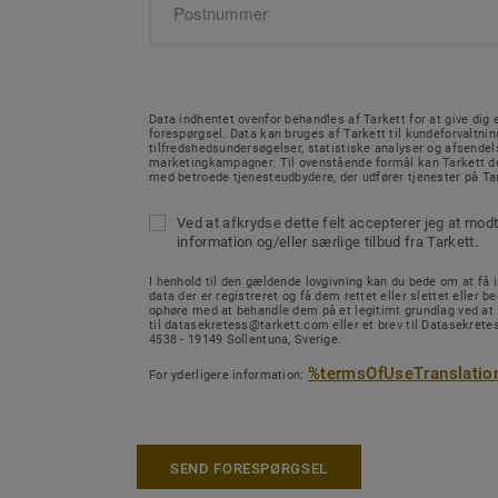
Data indhentet ovenfor behandles af Tarkett for at give dig e
forespørgsel. Data kan bruges af Tarkett til kundeforvaltnin
tilfredshedsundersøgelser, statistiske analyser og afsendel
marketingkampagner. Til ovenstående formål kan Tarkett de
med betroede tjenesteudbydere, der udfører tjenester på Ta
Ved at afkrydse dette felt accepterer jeg at mod
information og/eller særlige tilbud fra Tarkett.
I henhold til den gældende lovgivning kan du bede om at få in
data der er registreret og få dem rettet eller slettet eller b
ophøre med at behandle dem på et legitimt grundlag ved at
til datasekretess@tarkett.com eller et brev til Datasekretes
4538 - 19149 Sollentuna, Sverige.
%termsOfUseTranslatio
For yderligere information:
SEND FORESPØRGSEL