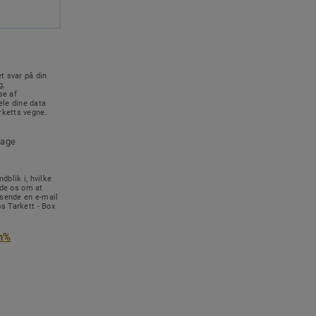
t svar på din
g,
se af
le dine data
rketts vegne.
tage
dblik i, hvilke
ede os om at
 sende en e-mail
s Tarkett - Box
n%