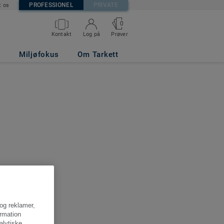
PROFESSIONEL
PRIVATE
t os
0
Kontakt
Log på
Prøver
Miljøfokus
Om Tarkett
 og reklamer,
ormation
alytiske