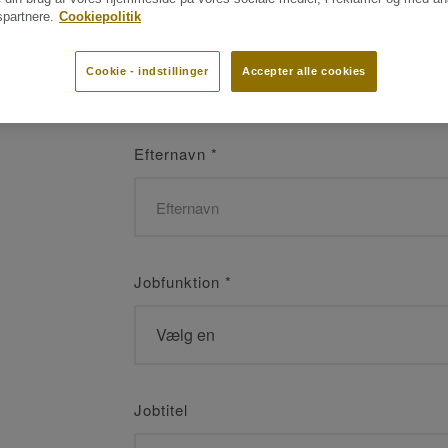
partnere.
Cookiepolitik
Navn
*
Cookie - indstillinger
Accepter alle cookies
Efternavn
*
Jobfunktion
*
Jobtitel