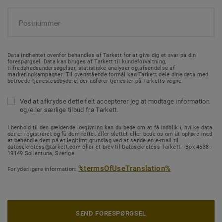
Data indhentet ovenfor behandles af Tarkett for at give dig et svar på din
forespørgsel. Data kan bruges af Tarkett til kundeforvaltning,
tilfredshedsundersøgelser, statistiske analyser og afsendelse af
marketingkampagner. Til ovenstående formål kan Tarkett dele dine data med
betroede tjenesteudbydere, der udfører tjenester på Tarketts vegne.
Ved at afkrydse dette felt accepterer jeg at modtage information
og/eller særlige tilbud fra Tarkett.
I henhold til den gældende lovgivning kan du bede om at få indblik i, hvilke data
der er registreret og få dem rettet eller slettet eller bede os om at ophøre med
at behandle dem på et legitimt grundlag ved at sende en e-mail til
datasekretess@tarkett.com eller et brev til Datasekretess Tarkett - Box 4538 -
19149 Sollentuna, Sverige.
%termsOfUseTranslation%
For yderligere information:
SEND FORESPØRGSEL