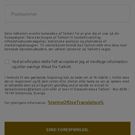
Data indhentet ovenfor behandles af Tarkett for at give dig et svar på din
forespørgsel. Data kan bruges af Tarkett til kundeforvaltning,
tilfredshedsundersøgelser, statistiske analyser og afsendelse af
marketingkampagner. Til ovenstående formål kan Tarkett dele dine data med
betroede tjenesteudbydere, der udfører tjenester på Tarketts vegne.
Ved at afkrydse dette felt accepterer jeg at modtage information
og/eller særlige tilbud fra Tarkett.
I henhold til den gældende lovgivning kan du bede om at få indblik i, hvilke data
der er registreret og få dem rettet eller slettet eller bede os om at ophøre med
at behandle dem på et legitimt grundlag ved at sende en e-mail til
datasekretess@tarkett.com eller et brev til Datasekretess Tarkett - Box 4538 -
19149 Sollentuna, Sverige.
%termsOfUseTranslation%
For yderligere information:
SEND FORESPØRGSEL