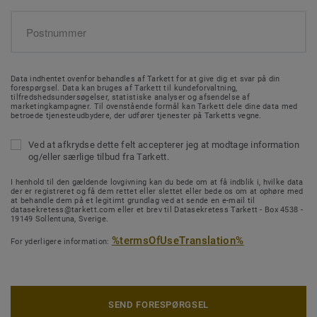
Data indhentet ovenfor behandles af Tarkett for at give dig et svar på din
forespørgsel. Data kan bruges af Tarkett til kundeforvaltning,
tilfredshedsundersøgelser, statistiske analyser og afsendelse af
marketingkampagner. Til ovenstående formål kan Tarkett dele dine data med
betroede tjenesteudbydere, der udfører tjenester på Tarketts vegne.
Ved at afkrydse dette felt accepterer jeg at modtage information
og/eller særlige tilbud fra Tarkett.
I henhold til den gældende lovgivning kan du bede om at få indblik i, hvilke data
der er registreret og få dem rettet eller slettet eller bede os om at ophøre med
at behandle dem på et legitimt grundlag ved at sende en e-mail til
datasekretess@tarkett.com eller et brev til Datasekretess Tarkett - Box 4538 -
19149 Sollentuna, Sverige.
%termsOfUseTranslation%
For yderligere information:
SEND FORESPØRGSEL