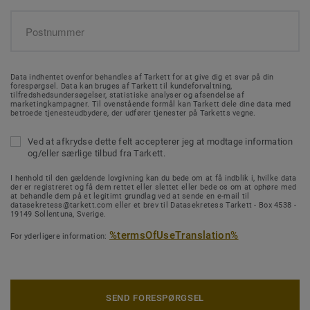
Data indhentet ovenfor behandles af Tarkett for at give dig et svar på din
forespørgsel. Data kan bruges af Tarkett til kundeforvaltning,
tilfredshedsundersøgelser, statistiske analyser og afsendelse af
marketingkampagner. Til ovenstående formål kan Tarkett dele dine data med
betroede tjenesteudbydere, der udfører tjenester på Tarketts vegne.
Ved at afkrydse dette felt accepterer jeg at modtage information
og/eller særlige tilbud fra Tarkett.
I henhold til den gældende lovgivning kan du bede om at få indblik i, hvilke data
der er registreret og få dem rettet eller slettet eller bede os om at ophøre med
at behandle dem på et legitimt grundlag ved at sende en e-mail til
datasekretess@tarkett.com eller et brev til Datasekretess Tarkett - Box 4538 -
19149 Sollentuna, Sverige.
%termsOfUseTranslation%
For yderligere information:
SEND FORESPØRGSEL