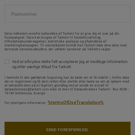
Data indhentet ovenfor behandles af Tarkett for at give dig et svar på din
forespørgsel. Data kan bruges af Tarkett til kundeforvaltning,
tilfredshedsundersøgelser, statistiske analyser og afsendelse af
marketingkampagner. Til ovenstående formål kan Tarkett dele dine data med
betroede tjenesteudbydere, der udfører tjenester på Tarketts vegne.
Ved at afkrydse dette felt accepterer jeg at modtage information
og/eller særlige tilbud fra Tarkett.
I henhold til den gældende lovgivning kan du bede om at få indblik i, hvilke data
der er registreret og få dem rettet eller slettet eller bede os om at ophøre med
at behandle dem på et legitimt grundlag ved at sende en e-mail til
datasekretess@tarkett.com eller et brev til Datasekretess Tarkett - Box 4538 -
19149 Sollentuna, Sverige.
%termsOfUseTranslation%
For yderligere information:
SEND FORESPØRGSEL