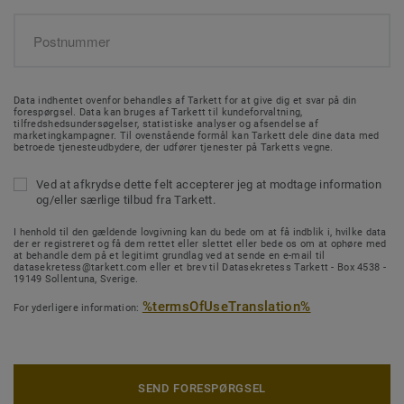
Data indhentet ovenfor behandles af Tarkett for at give dig et svar på din
forespørgsel. Data kan bruges af Tarkett til kundeforvaltning,
tilfredshedsundersøgelser, statistiske analyser og afsendelse af
marketingkampagner. Til ovenstående formål kan Tarkett dele dine data med
betroede tjenesteudbydere, der udfører tjenester på Tarketts vegne.
Ved at afkrydse dette felt accepterer jeg at modtage information
og/eller særlige tilbud fra Tarkett.
I henhold til den gældende lovgivning kan du bede om at få indblik i, hvilke data
der er registreret og få dem rettet eller slettet eller bede os om at ophøre med
at behandle dem på et legitimt grundlag ved at sende en e-mail til
datasekretess@tarkett.com eller et brev til Datasekretess Tarkett - Box 4538 -
19149 Sollentuna, Sverige.
%termsOfUseTranslation%
For yderligere information:
SEND FORESPØRGSEL