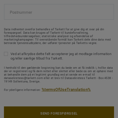
Data indhentet ovenfor behandles af Tarkett for at give dig et svar på din
forespørgsel. Data kan bruges af Tarkett til kundeforvaltning,
tilfredshedsundersøgelser, statistiske analyser og afsendelse af
marketingkampagner. Til ovenstående formål kan Tarkett dele dine data med
betroede tjenesteudbydere, der udfører tjenester på Tarketts vegne.
Ved at afkrydse dette felt accepterer jeg at modtage information
og/eller særlige tilbud fra Tarkett.
I henhold til den gældende lovgivning kan du bede om at få indblik i, hvilke data
der er registreret og få dem rettet eller slettet eller bede os om at ophøre med
at behandle dem på et legitimt grundlag ved at sende en e-mail til
datasekretess@tarkett.com eller et brev til Datasekretess Tarkett - Box 4538 -
19149 Sollentuna, Sverige.
%termsOfUseTranslation%
For yderligere information:
SEND FORESPØRGSEL