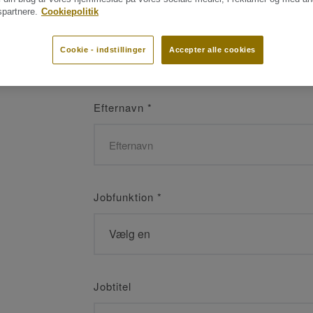
partnere.
Cookiepolitik
Navn
*
Cookie - indstillinger
Accepter alle cookies
Efternavn
*
Jobfunktion
*
Jobtitel