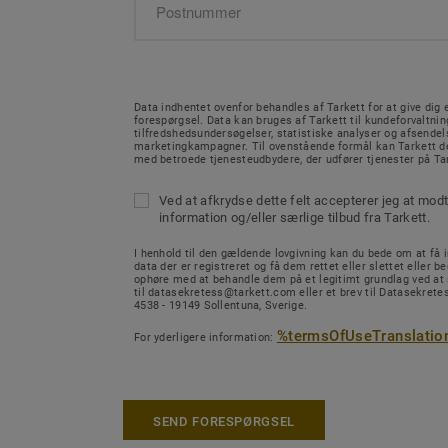
Data indhentet ovenfor behandles af Tarkett for at give dig e
forespørgsel. Data kan bruges af Tarkett til kundeforvaltnin
tilfredshedsundersøgelser, statistiske analyser og afsendel
marketingkampagner. Til ovenstående formål kan Tarkett de
med betroede tjenesteudbydere, der udfører tjenester på Ta
Ved at afkrydse dette felt accepterer jeg at mod
information og/eller særlige tilbud fra Tarkett.
I henhold til den gældende lovgivning kan du bede om at få in
data der er registreret og få dem rettet eller slettet eller b
ophøre med at behandle dem på et legitimt grundlag ved at
til datasekretess@tarkett.com eller et brev til Datasekretes
4538 - 19149 Sollentuna, Sverige.
%termsOfUseTranslatio
For yderligere information:
SEND FORESPØRGSEL