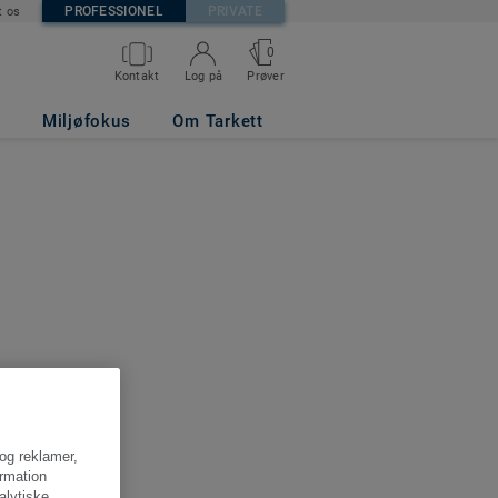
PROFESSIONEL
PRIVATE
t os
0
Kontakt
Log på
Prøver
Miljøfokus
Om Tarkett
 og reklamer,
ormation
alytiske