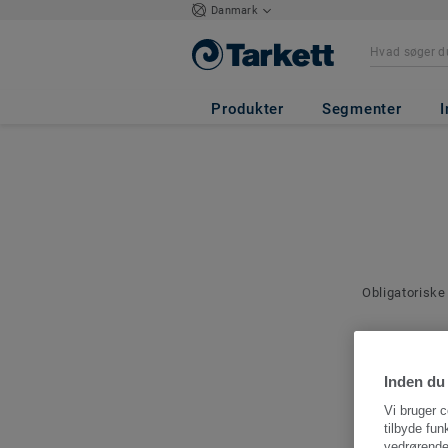
Danmark
Produkter
Segmenter
I
Obligatoriske
Kontakto
Angiv en kont
Inden du 
denne bestilli
Vi bruger c
tilbyde fun
vedrørende