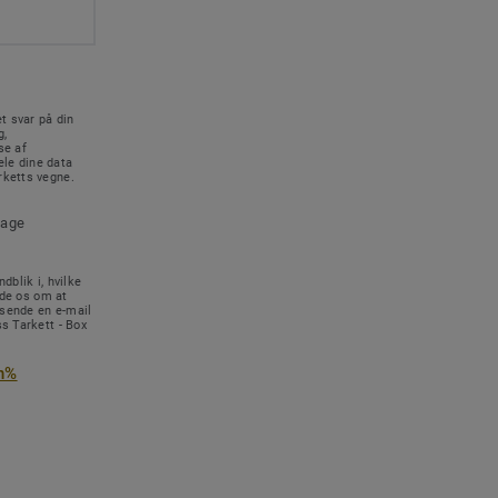
t svar på din
g,
se af
le dine data
rketts vegne.
tage
dblik i, hvilke
ede os om at
 sende en e-mail
s Tarkett - Box
n%