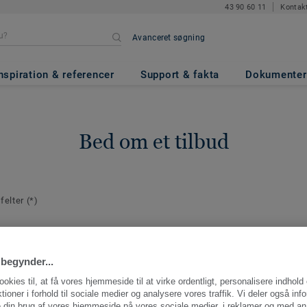
43 90 60 11
Kontak
Avanceret søgning
nspiration & referencer
Support & fakta
Dokumenter
Bed om et tilbud
 felter
(*)
plysninger
E-mail
*
aktperson for
begynder...
ng.
ookies til, at få vores hjemmeside til at virke ordentligt, personalisere indhold
ktioner i forhold til sociale medier og analysere vores traffik. Vi deler også inf
 din brug af vores hjemmeside på vores sociale medier, i reklamer og med an