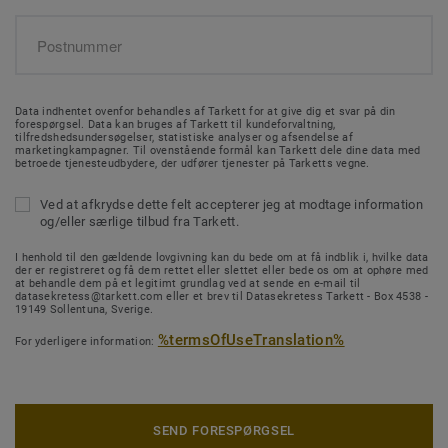
Data indhentet ovenfor behandles af Tarkett for at give dig et svar på din
forespørgsel. Data kan bruges af Tarkett til kundeforvaltning,
tilfredshedsundersøgelser, statistiske analyser og afsendelse af
marketingkampagner. Til ovenstående formål kan Tarkett dele dine data med
betroede tjenesteudbydere, der udfører tjenester på Tarketts vegne.
Ved at afkrydse dette felt accepterer jeg at modtage information
og/eller særlige tilbud fra Tarkett.
I henhold til den gældende lovgivning kan du bede om at få indblik i, hvilke data
der er registreret og få dem rettet eller slettet eller bede os om at ophøre med
at behandle dem på et legitimt grundlag ved at sende en e-mail til
datasekretess@tarkett.com eller et brev til Datasekretess Tarkett - Box 4538 -
19149 Sollentuna, Sverige.
%termsOfUseTranslation%
For yderligere information:
SEND FORESPØRGSEL