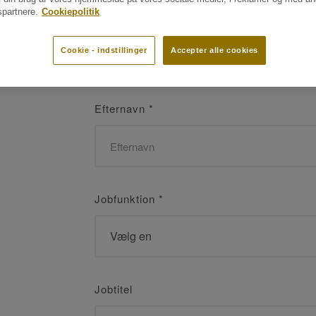
partnere.
Cookiepolitik
Navn
*
Cookie - indstillinger
Accepter alle cookies
Efternavn
*
Jobfunktion
*
Jobtitel