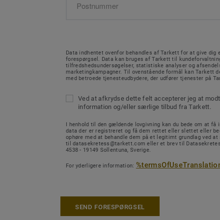
Data indhentet ovenfor behandles af Tarkett for at give dig e
forespørgsel. Data kan bruges af Tarkett til kundeforvaltnin
tilfredshedsundersøgelser, statistiske analyser og afsendel
marketingkampagner. Til ovenstående formål kan Tarkett de
med betroede tjenesteudbydere, der udfører tjenester på Ta
Ved at afkrydse dette felt accepterer jeg at mod
information og/eller særlige tilbud fra Tarkett.
I henhold til den gældende lovgivning kan du bede om at få in
data der er registreret og få dem rettet eller slettet eller b
ophøre med at behandle dem på et legitimt grundlag ved at
til datasekretess@tarkett.com eller et brev til Datasekretes
4538 - 19149 Sollentuna, Sverige.
%termsOfUseTranslatio
For yderligere information:
SEND FORESPØRGSEL