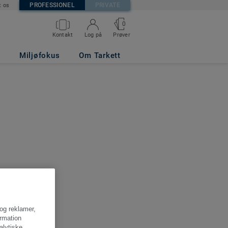
PROFESSIONEL
PRIVATE
t os
0
Kontakt
Log på
Prøver
Miljøfokus
Om Tarkett
 og reklamer,
ormation
alytiske