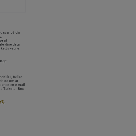
t svar på din
g,
se af
le dine data
rketts vegne.
tage
dblik i, hvilke
ede os om at
 sende en e-mail
s Tarkett - Box
n%