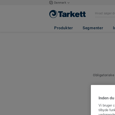
Danmark
Produkter
Segmenter
I
Obligatoriske
Kontakto
Angiv en kont
Inden du 
denne bestilli
Vi bruger c
tilbyde fun
vedrørende