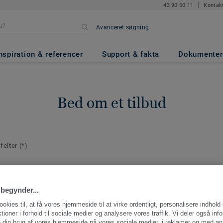
43 90 60 11
Kontak
Avanceret søgning
nspiration & referencer
Support & fakta
Dokumenter
Bed om et tilbud
 felter
(*)
plysninger
E-mail
*
aktperson for
begynder...
ng.
ookies til, at få vores hjemmeside til at virke ordentligt, personalisere indhold
ktioner i forhold til sociale medier og analysere vores traffik. Vi deler også inf
 din brug af vores hjemmeside på vores sociale medier, i reklamer og med an