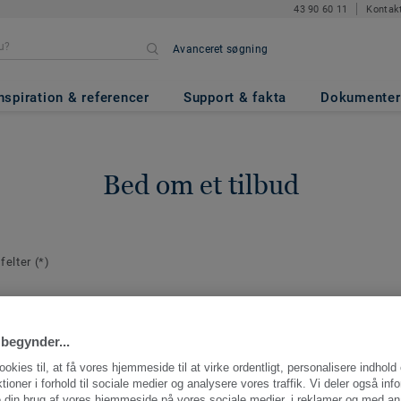
43 90 60 11
Kontak
Avanceret søgning
nspiration & referencer
Support & fakta
Dokumenter
Bed om et tilbud
 felter
(*)
plysninger
E-mail
*
aktperson for
begynder...
ng.
ookies til, at få vores hjemmeside til at virke ordentligt, personalisere indhold
ktioner i forhold til sociale medier og analysere vores traffik. Vi deler også inf
 din brug af vores hjemmeside på vores sociale medier, i reklamer og med an