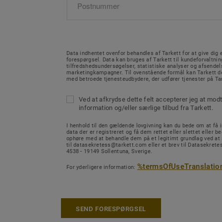
Data indhentet ovenfor behandles af Tarkett for at give dig e
forespørgsel. Data kan bruges af Tarkett til kundeforvaltnin
tilfredshedsundersøgelser, statistiske analyser og afsendel
marketingkampagner. Til ovenstående formål kan Tarkett de
med betroede tjenesteudbydere, der udfører tjenester på Ta
Ved at afkrydse dette felt accepterer jeg at mod
information og/eller særlige tilbud fra Tarkett.
I henhold til den gældende lovgivning kan du bede om at få in
data der er registreret og få dem rettet eller slettet eller b
ophøre med at behandle dem på et legitimt grundlag ved at
til datasekretess@tarkett.com eller et brev til Datasekretes
4538 - 19149 Sollentuna, Sverige.
%termsOfUseTranslatio
For yderligere information:
SEND FORESPØRGSEL