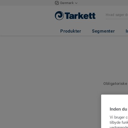
Danmark
Produkter
Segmenter
I
Obligatoriske
Kontakto
Angiv en kont
Inden du 
denne bestilli
Vi bruger c
tilbyde fun
vedrørende