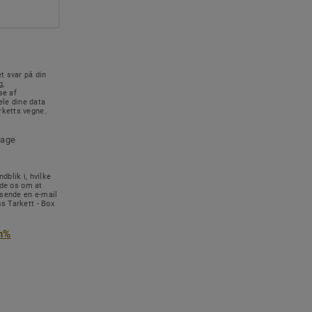
t svar på din
g,
se af
le dine data
rketts vegne.
tage
dblik i, hvilke
ede os om at
 sende en e-mail
s Tarkett - Box
n%