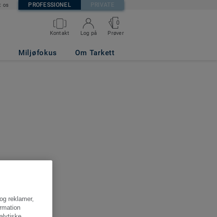
PROFESSIONEL
PRIVATE
t os
0
Kontakt
Log på
Prøver
Miljøfokus
Om Tarkett
 og reklamer,
ormation
alytiske