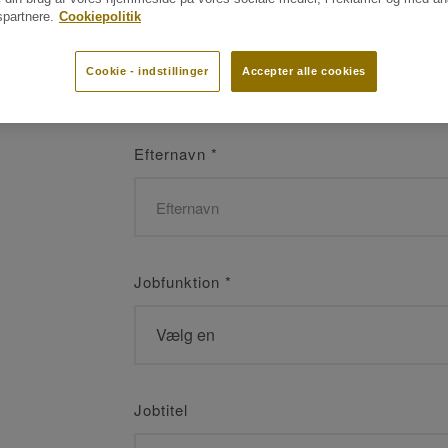
partnere.
Cookiepolitik
Navn
*
Cookie - indstillinger
Accepter alle cookies
Efternavn
*
Jobfunktion
*
Jobtitel