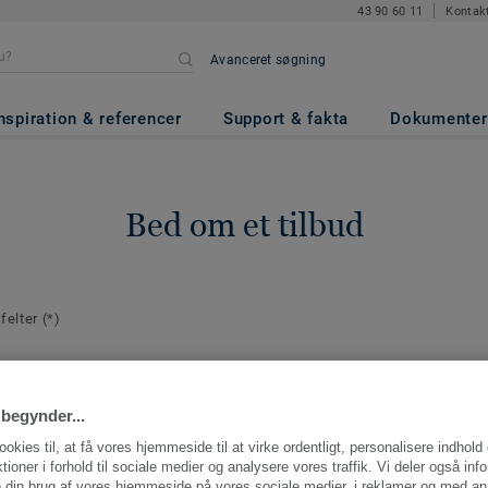
43 90 60 11
Kontak
Avanceret søgning
nspiration & referencer
Support & fakta
Dokumenter
Bed om et tilbud
 felter
(*)
plysninger
E-mail
*
aktperson for
begynder...
ng.
ookies til, at få vores hjemmeside til at virke ordentligt, personalisere indhold
ktioner i forhold til sociale medier og analysere vores traffik. Vi deler også inf
 din brug af vores hjemmeside på vores sociale medier, i reklamer og med an