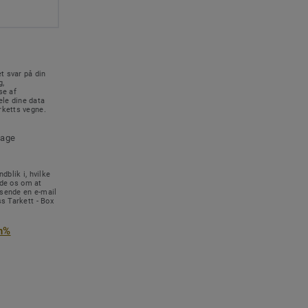
t svar på din
g,
se af
le dine data
rketts vegne.
tage
dblik i, hvilke
ede os om at
 sende en e-mail
s Tarkett - Box
n%