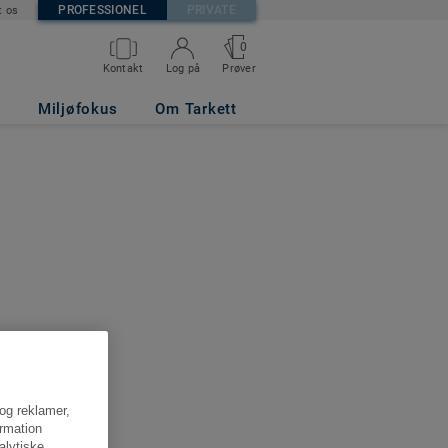
PROFESSIONEL
PRIVATE
t os
0
Kontakt
Log på
Prøver
Miljøfokus
Om Tarkett
 og reklamer,
ormation
alytiske