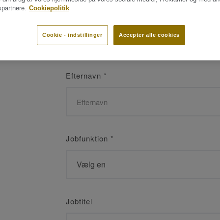
partnere.
Cookiepolitik
Navn
*
Cookie - indstillinger
Accepter alle cookies
Efternavn
*
Jobfunktion
*
Jobtitel