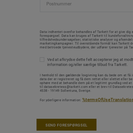
Data indhentet ovenfor behandles af Tarkett for at give dig e
forespørgsel. Data kan bruges af Tarkett til kundeforvaltnin
tilfredshedsundersøgelser, statistiske analyser og afsendel
marketingkampagner. Til ovenstående formål kan Tarkett de
med betroede tjenesteudbydere, der udfører tjenester på Ta
Ved at afkrydse dette felt accepterer jeg at mod
information og/eller særlige tilbud fra Tarkett.
I henhold til den gældende lovgivning kan du bede om at få in
data der er registreret og få dem rettet eller slettet eller b
ophøre med at behandle dem på et legitimt grundlag ved at
til datasekretess@tarkett.com eller et brev til Datasekretes
4538 - 19149 Sollentuna, Sverige.
%termsOfUseTranslatio
For yderligere information:
SEND FORESPØRGSEL