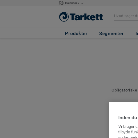
Danmark
Produkter
Segmenter
I
Obligatoriske
Kontakto
Angiv en kont
Inden du 
denne bestilli
Vi bruger c
tilbyde fun
vedrørende