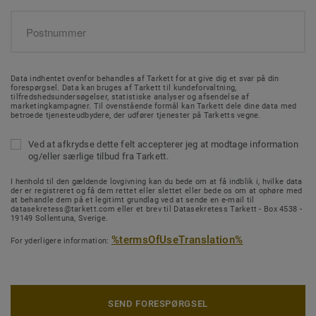
Data indhentet ovenfor behandles af Tarkett for at give dig et svar på din
forespørgsel. Data kan bruges af Tarkett til kundeforvaltning,
tilfredshedsundersøgelser, statistiske analyser og afsendelse af
marketingkampagner. Til ovenstående formål kan Tarkett dele dine data med
betroede tjenesteudbydere, der udfører tjenester på Tarketts vegne.
Ved at afkrydse dette felt accepterer jeg at modtage information
og/eller særlige tilbud fra Tarkett.
I henhold til den gældende lovgivning kan du bede om at få indblik i, hvilke data
der er registreret og få dem rettet eller slettet eller bede os om at ophøre med
at behandle dem på et legitimt grundlag ved at sende en e-mail til
datasekretess@tarkett.com eller et brev til Datasekretess Tarkett - Box 4538 -
19149 Sollentuna, Sverige.
%termsOfUseTranslation%
For yderligere information:
SEND FORESPØRGSEL