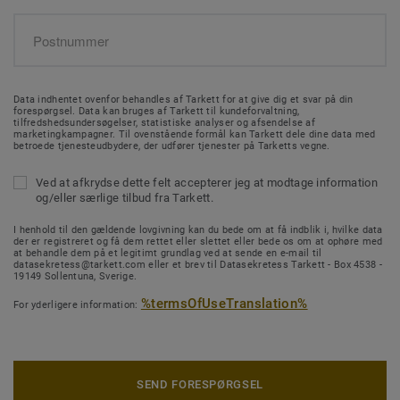
Data indhentet ovenfor behandles af Tarkett for at give dig et svar på din
forespørgsel. Data kan bruges af Tarkett til kundeforvaltning,
tilfredshedsundersøgelser, statistiske analyser og afsendelse af
marketingkampagner. Til ovenstående formål kan Tarkett dele dine data med
betroede tjenesteudbydere, der udfører tjenester på Tarketts vegne.
Ved at afkrydse dette felt accepterer jeg at modtage information
og/eller særlige tilbud fra Tarkett.
I henhold til den gældende lovgivning kan du bede om at få indblik i, hvilke data
der er registreret og få dem rettet eller slettet eller bede os om at ophøre med
at behandle dem på et legitimt grundlag ved at sende en e-mail til
datasekretess@tarkett.com eller et brev til Datasekretess Tarkett - Box 4538 -
19149 Sollentuna, Sverige.
%termsOfUseTranslation%
For yderligere information:
SEND FORESPØRGSEL