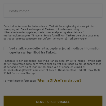
Data indhentet ovenfor behandles af Tarkett for at give dig et svar på din
forespørgsel. Data kan bruges af Tarkett til kundeforvaltning,
tilfredshedsundersøgelser, statistiske analyser og afsendelse af
marketingkampagner. Til ovenstående formål kan Tarkett dele dine data med
betroede tjenesteudbydere, der udfører tjenester på Tarketts vegne.
Ved at afkrydse dette felt accepterer jeg at modtage information
og/eller særlige tilbud fra Tarkett.
I henhold til den gældende lovgivning kan du bede om at få indblik i, hvilke data
der er registreret og få dem rettet eller slettet eller bede os om at ophøre med
at behandle dem på et legitimt grundlag ved at sende en e-mail til
datasekretess@tarkett.com eller et brev til Datasekretess Tarkett - Box 4538 -
19149 Sollentuna, Sverige.
%termsOfUseTranslation%
For yderligere information:
SEND FORESPØRGSEL