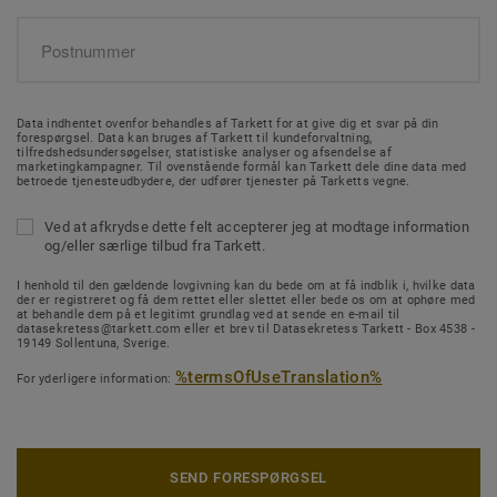
Data indhentet ovenfor behandles af Tarkett for at give dig et svar på din
forespørgsel. Data kan bruges af Tarkett til kundeforvaltning,
tilfredshedsundersøgelser, statistiske analyser og afsendelse af
marketingkampagner. Til ovenstående formål kan Tarkett dele dine data med
betroede tjenesteudbydere, der udfører tjenester på Tarketts vegne.
Ved at afkrydse dette felt accepterer jeg at modtage information
og/eller særlige tilbud fra Tarkett.
I henhold til den gældende lovgivning kan du bede om at få indblik i, hvilke data
der er registreret og få dem rettet eller slettet eller bede os om at ophøre med
at behandle dem på et legitimt grundlag ved at sende en e-mail til
datasekretess@tarkett.com eller et brev til Datasekretess Tarkett - Box 4538 -
19149 Sollentuna, Sverige.
%termsOfUseTranslation%
For yderligere information:
SEND FORESPØRGSEL