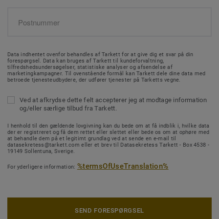
Data indhentet ovenfor behandles af Tarkett for at give dig et svar på din
forespørgsel. Data kan bruges af Tarkett til kundeforvaltning,
tilfredshedsundersøgelser, statistiske analyser og afsendelse af
marketingkampagner. Til ovenstående formål kan Tarkett dele dine data med
betroede tjenesteudbydere, der udfører tjenester på Tarketts vegne.
Ved at afkrydse dette felt accepterer jeg at modtage information
og/eller særlige tilbud fra Tarkett.
I henhold til den gældende lovgivning kan du bede om at få indblik i, hvilke data
der er registreret og få dem rettet eller slettet eller bede os om at ophøre med
at behandle dem på et legitimt grundlag ved at sende en e-mail til
datasekretess@tarkett.com eller et brev til Datasekretess Tarkett - Box 4538 -
19149 Sollentuna, Sverige.
%termsOfUseTranslation%
For yderligere information:
SEND FORESPØRGSEL