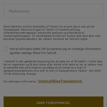
Data indhentet ovenfor behandles af Tarkett for at give dig et svar på din
forespørgsel. Data kan bruges af Tarkett til kundeforvaltning,
tilfredshedsundersøgelser, statistiske analyser og afsendelse af
marketingkampagner. Til ovenstående formål kan Tarkett dele dine data med
betroede tjenesteudbydere, der udfører tjenester på Tarketts vegne.
Ved at afkrydse dette felt accepterer jeg at modtage information
og/eller særlige tilbud fra Tarkett.
I henhold til den gældende lovgivning kan du bede om at få indblik i, hvilke data
der er registreret og få dem rettet eller slettet eller bede os om at ophøre med
at behandle dem på et legitimt grundlag ved at sende en e-mail til
datasekretess@tarkett.com eller et brev til Datasekretess Tarkett - Box 4538 -
19149 Sollentuna, Sverige.
%termsOfUseTranslation%
For yderligere information:
SEND FORESPØRGSEL