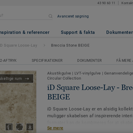
43 90 60 11
Kontak
Avanceret søgning
Lay
- Breccia Stone BEIGE
nspiration & referencer
Support & fakta
Dokumenter
iD Square Loose-Lay
Breccia Stone BEIGE
2-AFTRYK
SPECIFIKATIONER
DOKUMENTER
FÅ MERE 
Akustikgulve
|
LVT-vinylgulve
|
Genanvendelige
Circular Collection
skellige rum
iD Square Loose-Lay - Bre
BEIGE
iD Square Loose-Lay er en alsidig kollekti
muliggør skabelsen af inspirerende inter
formater kan de kombineres for at skabe
Se mere
arbejdsmiljøer gennem funktionelle zoner