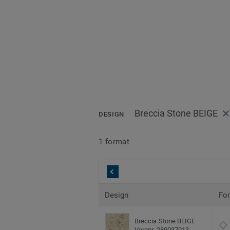
Breccia Stone BEIGE
DESIGN
1 format
Design
Fo
Breccia Stone BEIGE
Varenr. 280037013