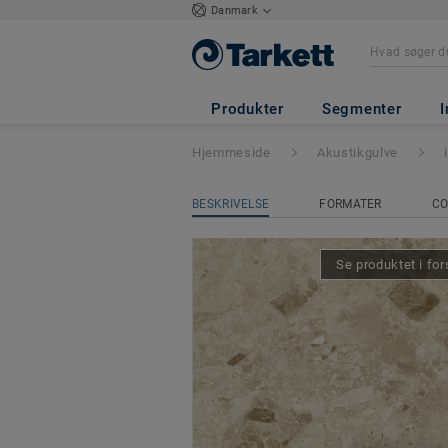
Danmark
iD Square Loose-
Produkter
Segmenter
I
Hjemmeside
Akustikgulve
BESKRIVELSE
FORMATER
CO
Se produktet i for