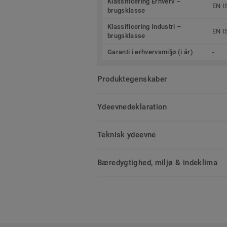
Klassificering Erhverv –
EN I
brugsklasse
Klassificering Industri –
EN I
brugsklasse
Garanti i erhvervsmiljø (i år)
-
Produktegenskaber
Ydeevnedeklaration
Teknisk ydeevne
Bæredygtighed, miljø & indeklima