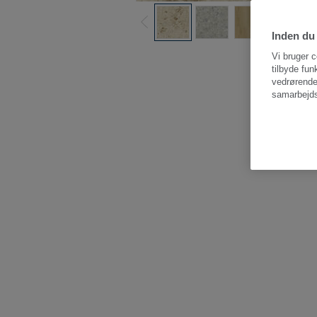
Inden du 
Vi bruger c
tilbyde fun
vedrørende
samarbejds