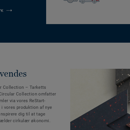
YK
nvendes
r Collection
– Tarketts
Circular Collection omfatter
mler via vores ReStart-
i vores produktion af nye
nspirere dig til at tage
t gælder cirkulær økonomi.