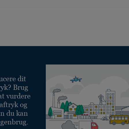
ucere dit
ryk? Brug
at vurdere
aftryk og
an du kan
 genbrug.