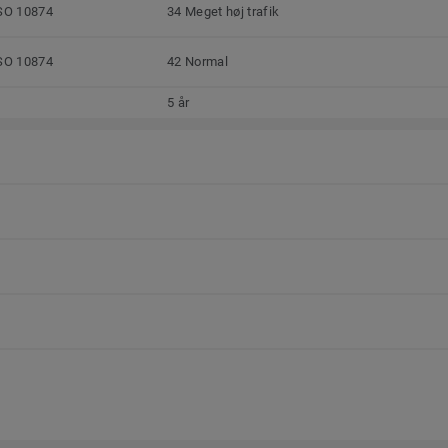
SO 10874
34 Meget høj trafik
SO 10874
42 Normal
5 år