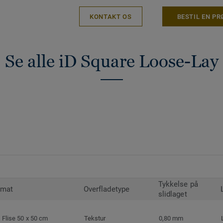
KONTAKT OS
BESTIL EN PR
Se alle iD Square Loose-Lay
Tykkelse på
rmat
Overfladetype
slidlaget
Flise 50 x 50 cm
Tekstur
0,80 mm