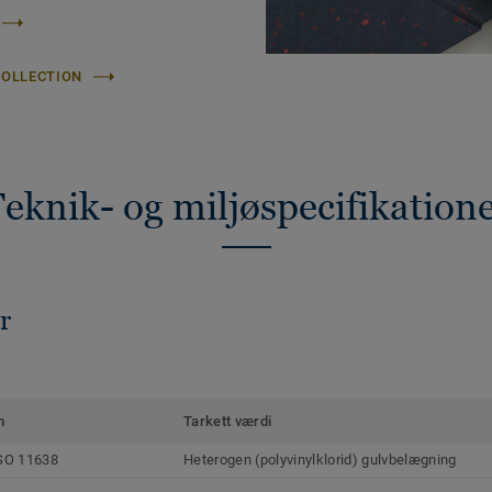
COLLECTION
eknik- og miljøspecifikation
r
m
Tarkett værdi
SO 11638
Heterogen (polyvinylklorid) gulvbelægning