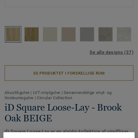
Se alle designs (37)
SE PRODUKTET I FORSKELLIGE RUM
Akustikgulve
|
LVT-vinylgulve
|
Genanvendelige vinyl- og
linoleumsgulve
|
Circular Collection
iD Square Loose-Lay - Brook
Oak BEIGE
iD Square Loose-Lay er en alsidig kollektion af vinylfliser,