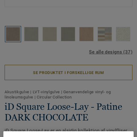
Se alle designs (37)
SE PRODUKTET I FORSKELLIGE RUM
Akustikgulve
|
LVT-vinylgulve
|
Genanvendelige vinyl- og
linoleumsgulve
|
Circular Collection
iD Square Loose-Lay - Patine
DARK CHOCOLATE
iD Square Loose-Lay er en alsidig kollektion af vinylfliser,