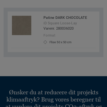
Patine DARK CHOCOLATE
iD Square Loose-Lay
Varenr. 280036020
Format
Flise 50 x 50 cm
Ønsker du at reducere dit projekts
klimaaftryk? Brug vores beregner til
at vurdere dit projekts CO2-aftryk og