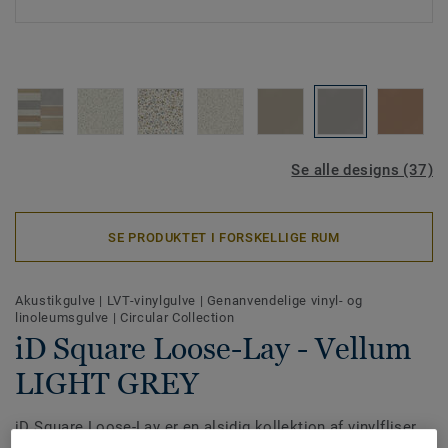
Se alle designs (37)
SE PRODUKTET I FORSKELLIGE RUM
Akustikgulve
|
LVT-vinylgulve
|
Genanvendelige vinyl- og
linoleumsgulve
|
Circular Collection
iD Square Loose-Lay - Vellum
LIGHT GREY
iD Square Loose-Lay er en alsidig kollektion af vinylfliser,