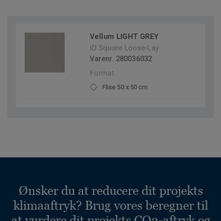
Vellum LIGHT GREY
iD Square Loose-Lay
Varenr. 280036032
Format
Flise 50 x 50 cm
Ønsker du at reducere dit projekts
klimaaftryk? Brug vores beregner til
at vurdere dit projekts CO2-aftryk og