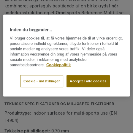
kombineret sportsgulv bestående af en birkekrydsfinér-
underkonstruktion og et Omnisports Reference Multi-Use
6,1 mm vinyl-toplag. Som vores mest stødabsorberende
Se mere
løsning giver den atleter uovertruffen beskyttelse, komfort
Inden du begynder...
og høj ydeevne ved multisportsbrug på universiteter og
Vi bruger cookies til, at få vores hjemmeside til at virke ordentligt,
professionelle sportsfaciliteter. Det er behandlet med
EGENSKABER
personalisere indhold og reklamer, tilbyde funktioner i forhold til
vores varemærkebeskyttede Top Clean XP
Bedste ydeevne (C4-kompatibel, EN 14904)
sociale medier og analysere vores traffik. Vi deler også
overfladebeskyttelse for ekstra holdbarhed og
information vedrørende din brug af vores hjemmeside på vores
Optimal komfort og beskyttelse for atleter
sociale medier, i reklamer og med analytiske
omkostningseffektiv vedligeholdelse.
samarbejdspartnere.
Cookiepolitik
Ideel til håndbold og volleyball
2-lock-låsesystem for ekstra modstandsevne
Cookie - indstillinger
Accepter alle cookies
Omkostningseffektiv vedligeholdelse
TEKNISKE SPECIFIKATIONER OG MILJØSPECIFIKATIONER
Produkttype:
Indoor surfaces for multi-sports use (EN
14904)
Tykkelse på slidlaget:
0,70 mm