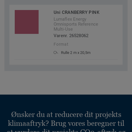
Uni CRANBERRY PINK
Lumaflex Energy
Omnisports Reference
Multi-Use
Varenr. 26528062
Format
Rulle 2 m x 20,5m
Ønsker du at reducere dit projekts
klimaaftryk? Brug vores beregner til