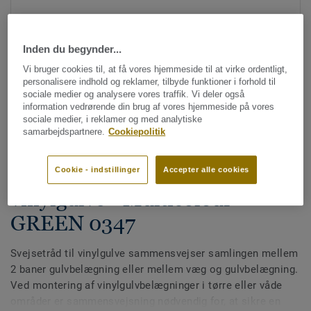
Inden du begynder...
Vi bruger cookies til, at få vores hjemmeside til at virke ordentligt,
personalisere indhold og reklamer, tilbyde funktioner i forhold til
sociale medier og analysere vores traffik. Vi deler også
information vedrørende din brug af vores hjemmeside på vores
Se alle designs (613)
sociale medier, i reklamer og med analytiske
samarbejdspartnere.
Cookiepolitik
Svejsetråde
Multicolor svejsetråd til
Cookie - indstillinger
Accepter alle cookies
vinylgulve - Multicolour
GREEN 0347
Svejsetråd til vinylgulve sammensvejser samlingen mellem
2 baner gulvbelægning eller mellem væg og gulvbelægning.
Ved montering af vinylgulvbelægninger i tørre eller våde
områder er sammensvejsning nødvendig for, at sikre en