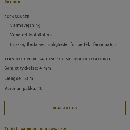
Se mere
vandtæt montering men også for at få en korrekt
montering af gulvet. Svejsede samlinger gør det også
lettere at rengøre, da det forhindrer, at snavs sætter sig
EGENSKABER
fast i hullerne. Vores svejsetråd fås i ens- eller flerfarvet,
Varmsvejsning
så de passer perfekt til dine gulve eller til at skabe
Vandtæt installation
designkontraster.
Ens- og flerfarvet muligheder for perfekt farvematch
TEKNISKE SPECIFIKATIONER OG MILJØSPECIFIKATIONER
Samlet tykkelse:
4 mm
Længde:
50 m
Varer pr. pakke:
20
KONTAKT OS
Tilføj til sammenligningsværktøj