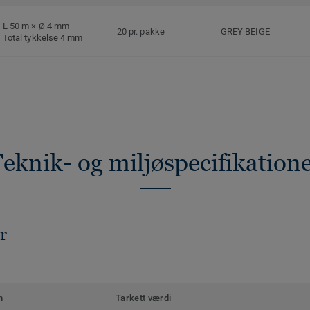
L 50 m × Ø 4 mm
20 pr. pakke
GREY BEIGE
Total tykkelse 4 mm
eknik- og miljøspecifikation
r
m
Tarkett værdi