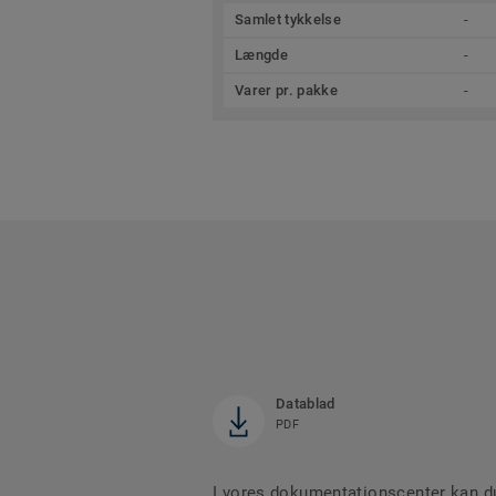
Samlet tykkelse
-
Længde
-
Varer pr. pakke
-
Datablad
PDF
I vores dokumentationscenter kan du 