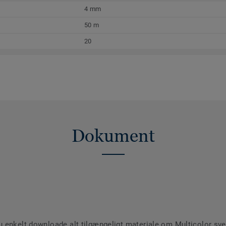
4 mm
50 m
20
Dokument
enkelt downloade alt tilgængeligt materiale om Multicolor svejs