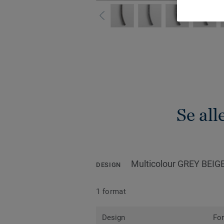
Se all
Multicolour GREY BEIG
DESIGN
1 format
Design
Fo