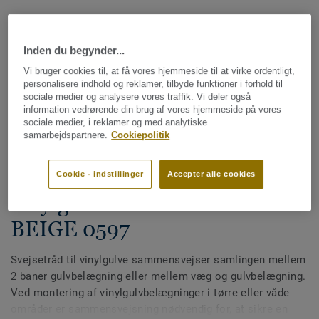
Inden du begynder...
Vi bruger cookies til, at få vores hjemmeside til at virke ordentligt,
personalisere indhold og reklamer, tilbyde funktioner i forhold til
sociale medier og analysere vores traffik. Vi deler også
information vedrørende din brug af vores hjemmeside på vores
Se alle designs (613)
sociale medier, i reklamer og med analytiske
samarbejdspartnere.
Cookiepolitik
Svejsetråde
Multicolor svejsetråd til
Cookie - indstillinger
Accepter alle cookies
vinylgulve - Unicoloured
BEIGE 0597
Svejsetråd til vinylgulve sammensvejser samlingen mellem
2 baner gulvbelægning eller mellem væg og gulvbelægning.
Ved montering af vinylgulvbelægninger i tørre eller våde
områder er sammensvejsning nødvendig for, at sikre en