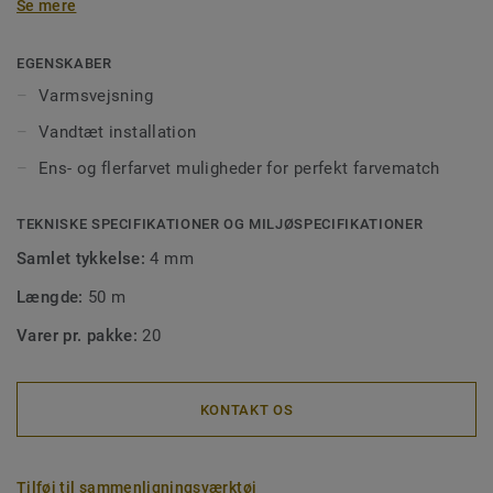
Se mere
vandtæt montering men også for at få en korrekt
montering af gulvet. Svejsede samlinger gør det også
lettere at rengøre, da det forhindrer, at snavs sætter sig
EGENSKABER
fast i hullerne. Vores svejsetråd fås i ens- eller flerfarvet,
Varmsvejsning
så de passer perfekt til dine gulve eller til at skabe
Vandtæt installation
designkontraster.
Ens- og flerfarvet muligheder for perfekt farvematch
TEKNISKE SPECIFIKATIONER OG MILJØSPECIFIKATIONER
Samlet tykkelse:
4 mm
Længde:
50 m
Varer pr. pakke:
20
KONTAKT OS
Tilføj til sammenligningsværktøj