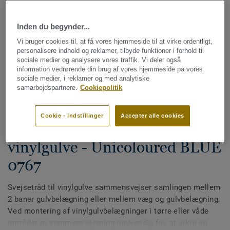
Inden du begynder...
Vi bruger cookies til, at få vores hjemmeside til at virke ordentligt,
personalisere indhold og reklamer, tilbyde funktioner i forhold til
sociale medier og analysere vores traffik. Vi deler også
information vedrørende din brug af vores hjemmeside på vores
sociale medier, i reklamer og med analytiske
Se alle designs (613)
samarbejdspartnere.
Cookiepolitik
Svejsetråde
Cookie - indstillinger
Accepter alle cookies
Multicolor svejsetråd til
vinylgulve - Unicoloured BLUE
0767
Svejsetråd til vinylgulve sammensvejser samlingen mellem
2 baner gulvbelægning eller mellem væg og gulvbelægning.
Ved montering af vinylgulvbelægninger i tørre eller våde
områder er sammensvejsning nødvendig for, at sikre en