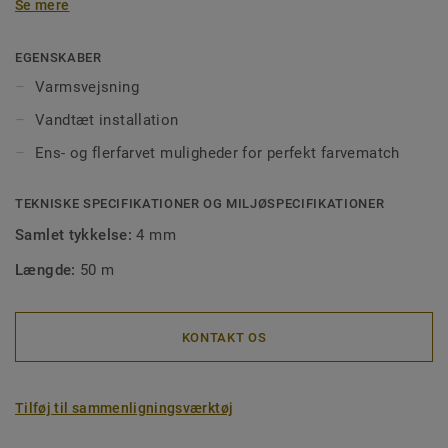
Se mere
vandtæt montering men også for at få en korrekt
montering af gulvet. Svejsede samlinger gør det også
lettere at rengøre, da det forhindrer, at snavs sætter sig
EGENSKABER
fast i hullerne. Vores svejsetråd fås i ens- eller flerfarvet,
Varmsvejsning
så de passer perfekt til dine gulve eller til at skabe
Vandtæt installation
designkontraster.
Ens- og flerfarvet muligheder for perfekt farvematch
TEKNISKE SPECIFIKATIONER OG MILJØSPECIFIKATIONER
Samlet tykkelse:
4 mm
Længde:
50 m
KONTAKT OS
Tilføj til sammenligningsværktøj