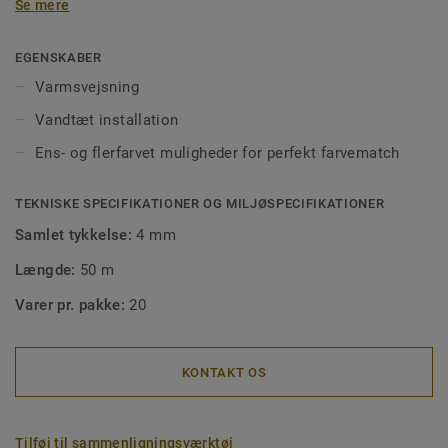
Se mere
vandtæt montering men også for at få en korrekt
montering af gulvet. Svejsede samlinger gør det også
lettere at rengøre, da det forhindrer, at snavs sætter sig
EGENSKABER
fast i hullerne. Vores svejsetråd fås i ens- eller flerfarvet,
Varmsvejsning
så de passer perfekt til dine gulve eller til at skabe
Vandtæt installation
designkontraster.
Ens- og flerfarvet muligheder for perfekt farvematch
TEKNISKE SPECIFIKATIONER OG MILJØSPECIFIKATIONER
Samlet tykkelse:
4 mm
Længde:
50 m
Varer pr. pakke:
20
KONTAKT OS
Tilføj til sammenligningsværktøj