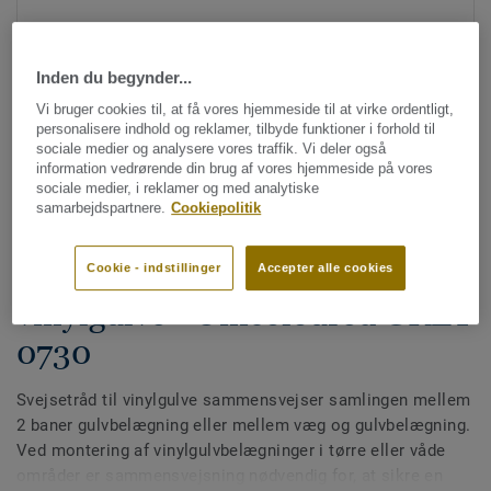
Inden du begynder...
Vi bruger cookies til, at få vores hjemmeside til at virke ordentligt,
personalisere indhold og reklamer, tilbyde funktioner i forhold til
sociale medier og analysere vores traffik. Vi deler også
information vedrørende din brug af vores hjemmeside på vores
Se alle designs (613)
sociale medier, i reklamer og med analytiske
samarbejdspartnere.
Cookiepolitik
Svejsetråde
Multicolor svejsetråd til
Cookie - indstillinger
Accepter alle cookies
vinylgulve - Unicoloured GREY
0730
Svejsetråd til vinylgulve sammensvejser samlingen mellem
2 baner gulvbelægning eller mellem væg og gulvbelægning.
Ved montering af vinylgulvbelægninger i tørre eller våde
områder er sammensvejsning nødvendig for, at sikre en