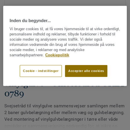
Inden du begynder...
Vi bruger cookies til, at få vores hjemmeside til at virke ordentligt,
personalisere indhold og reklamer, tilbyde funktioner i forhold til
sociale medier og analysere vores traffik. Vi deler også
information vedrørende din brug af vores hjemmeside på vores
Se alle designs (613)
sociale medier, i reklamer og med analytiske
samarbejdspartnere.
Cookiepolitik
Svejsetråde
Multicolor svejsetråd til
Cookie - indstillinger
Accepter alle cookies
vinylgulve - Unicoloured GREY
0789
Svejsetråd til vinylgulve sammensvejser samlingen mellem
2 baner gulvbelægning eller mellem væg og gulvbelægning.
Ved montering af vinylgulvbelægninger i tørre eller våde
områder er sammensvejsning nødvendig for, at sikre en