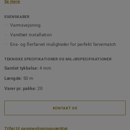
Se mere
vandtæt montering men også for at få en korrekt
montering af gulvet. Svejsede samlinger gør det også
lettere at rengøre, da det forhindrer, at snavs sætter sig
EGENSKABER
fast i hullerne. Vores svejsetråd fås i ens- eller flerfarvet,
Varmsvejsning
så de passer perfekt til dine gulve eller til at skabe
Vandtæt installation
designkontraster.
Ens- og flerfarvet muligheder for perfekt farvematch
TEKNISKE SPECIFIKATIONER OG MILJØSPECIFIKATIONER
Samlet tykkelse:
4 mm
Længde:
50 m
Varer pr. pakke:
20
KONTAKT OS
Tilføj til sammenligningsværktøj