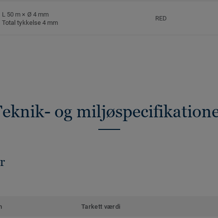
L 50 m × Ø 4 mm
RED
Total tykkelse 4 mm
eknik- og miljøspecifikation
r
m
Tarkett værdi