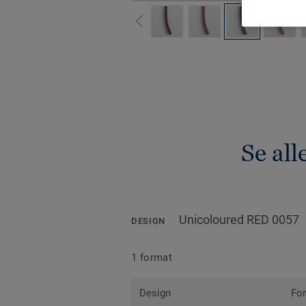
Se all
Unicoloured RED 0057
DESIGN
1 format
Design
Fo