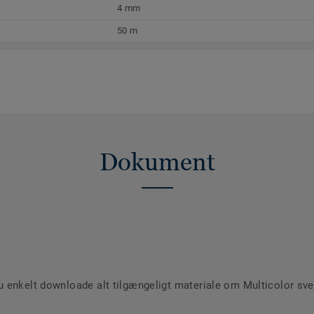
4 mm
50 m
Dokument
enkelt downloade alt tilgængeligt materiale om Multicolor svejs