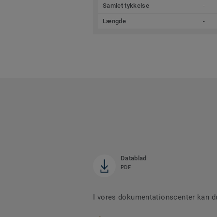
Samlet tykkelse
-
Længde
-
Datablad
PDF
I vores dokumentationscenter kan du 