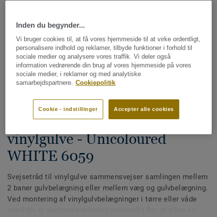
Inden du begynder...
Vi bruger cookies til, at få vores hjemmeside til at virke ordentligt,
personalisere indhold og reklamer, tilbyde funktioner i forhold til
sociale medier og analysere vores traffik. Vi deler også
information vedrørende din brug af vores hjemmeside på vores
sociale medier, i reklamer og med analytiske
Se alle designs (613)
samarbejdspartnere.
Cookiepolitik
Svejsetråde
Cookie - indstillinger
Accepter alle cookies
Multicolor svejsetråd til
vinylgulve - Unicoloured
WHITE 6059
Svejsetråd til vinylgulve sammensvejser samlingen mellem
2 baner gulvbelægning eller mellem væg og gulvbelægning.
Ved montering af vinylgulvbelægninger i tørre eller våde
områder er sammensvejsning nødvendig for, at sikre en