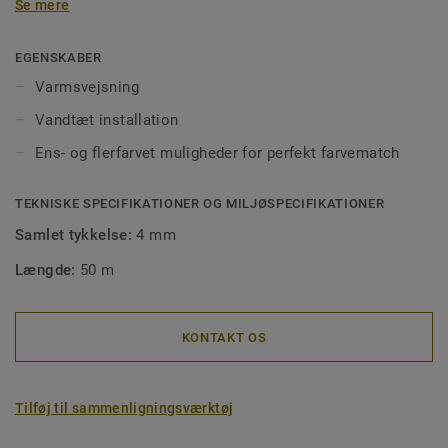
Se mere
vandtæt montering men også for at få en korrekt
montering af gulvet. Svejsede samlinger gør det også
lettere at rengøre, da det forhindrer, at snavs sætter sig
EGENSKABER
fast i hullerne. Vores svejsetråd fås i ens- eller flerfarvet,
Varmsvejsning
så de passer perfekt til dine gulve eller til at skabe
Vandtæt installation
designkontraster.
Ens- og flerfarvet muligheder for perfekt farvematch
TEKNISKE SPECIFIKATIONER OG MILJØSPECIFIKATIONER
Samlet tykkelse:
4 mm
Længde:
50 m
KONTAKT OS
Tilføj til sammenligningsværktøj