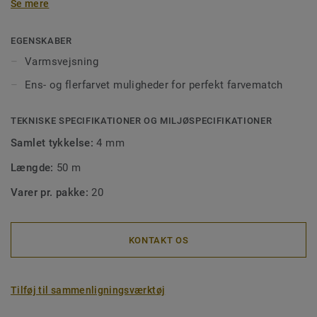
Se mere
rengøre gulvet. Vores fugetråd fås i ens- eller flerfarvet, så
de passer perfekt til dine gulve eller til at skabe
designkontraster.
EGENSKABER
Varmsvejsning
Ens- og flerfarvet muligheder for perfekt farvematch
TEKNISKE SPECIFIKATIONER OG MILJØSPECIFIKATIONER
Samlet tykkelse:
4 mm
Længde:
50 m
Varer pr. pakke:
20
KONTAKT OS
Tilføj til sammenligningsværktøj