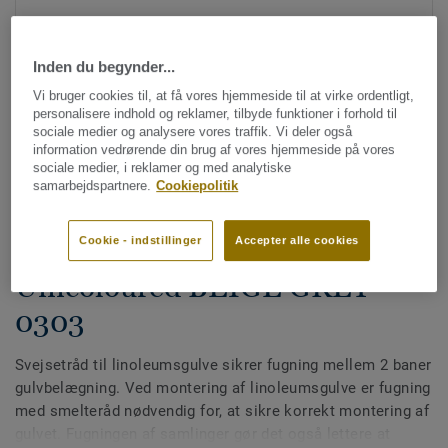
Inden du begynder...
Vi bruger cookies til, at få vores hjemmeside til at virke ordentligt,
personalisere indhold og reklamer, tilbyde funktioner i forhold til
sociale medier og analysere vores traffik. Vi deler også
information vedrørende din brug af vores hjemmeside på vores
Se alle designs (81)
sociale medier, i reklamer og med analytiske
samarbejdspartnere.
Cookiepolitik
Svejsetråde
Svejsetråd til linoleumsgulve -
Cookie - indstillinger
Accepter alle cookies
Unicoloured BEIGE GREY
0303
Svejsetråd til linoleumsgulve sikrer fugning mellem 2 baner
gulvbelægning. Ved montering af linoleumsgulve er fugning
med smelteråd nødvendig for, at sikre korrekt montering af
gulvet. Fugningen af samlinger gør det også lettere at