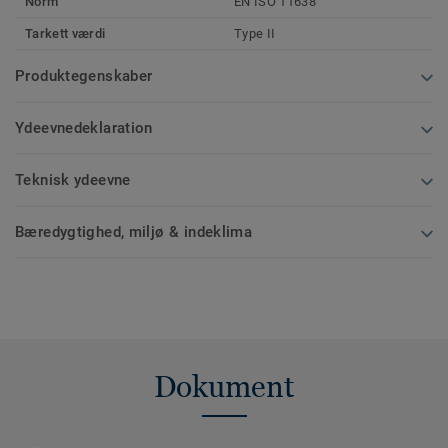
Norm
EN ISO 11638
Tarkett værdi
Type II
Produktegenskaber
Ydeevnedeklaration
Teknisk ydeevne
Bæredygtighed, miljø & indeklima
Dokument