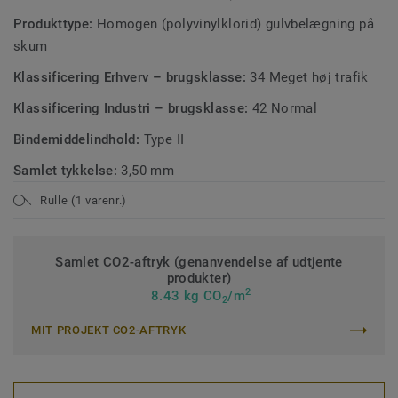
Produkttype:
Homogen (polyvinylklorid) gulvbelægning på
skum
Klassificering Erhverv – brugsklasse:
34 Meget høj trafik
Klassificering Industri – brugsklasse:
42 Normal
Bindemiddelindhold:
Type II
Samlet tykkelse:
3,50 mm
Rulle (1 varenr.)
Samlet CO2-aftryk (genanvendelse af udtjente
produkter)
2
8.43 kg CO
/m
2
MIT PROJEKT CO2-AFTRYK