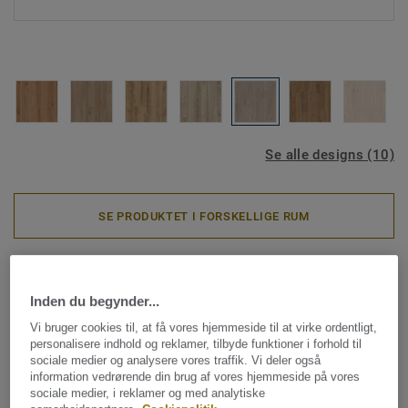
Se alle designs (10)
SE PRODUKTET I FORSKELLIGE RUM
Akustikgulve
|
Laminatgulve
Woodstock Soundlogic -
Inden du begynder...
Pristine Oak GREY
Vi bruger cookies til, at få vores hjemmeside til at virke ordentligt,
personalisere indhold og reklamer, tilbyde funktioner i forhold til
sociale medier og analysere vores traffik. Vi deler også
Woodstock SoundLogic er forsynet med en akustikbagside,
information vedrørende din brug af vores hjemmeside på vores
som giver en trinlydsdæmpning på 17 dB, hvilket gør det til
sociale medier, i reklamer og med analytiske