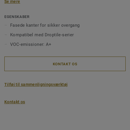
Se mere
Den perfekte afslutning til at fuldende vores Droptile Black
& Droptile Speckle-løsninger.
EGENSKABER
Fasede kanter for sikker overgang
Kompatibel med Droptile-serier
VOC-emissioner: A+
KONTAKT OS
Tilføj til sammenligningsværktøj
Kontakt os