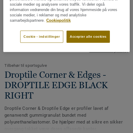
sociale medier og analysere vores traffik. Vi deler også
information vedrørende din brug af vores hjemmeside på vores
sociale medier, i reklamer og med analytiske
samarbejdspartnere.
Cookiepolitik
Cookie - indstillinger
Accepter alle cookies
Se alle designs (2)
Tilbehør til sportsgulve
Droptile Corner & Edges -
DROPTILE EDGE BLACK
RIGHT
Droptile Corner & Droptile Edge er profiler lavet af
genanvendt gummigranulat bundet med
polyurethanelastomer. De hjælper med at sikre en sikker
overgang takket være deres affasede kanter.