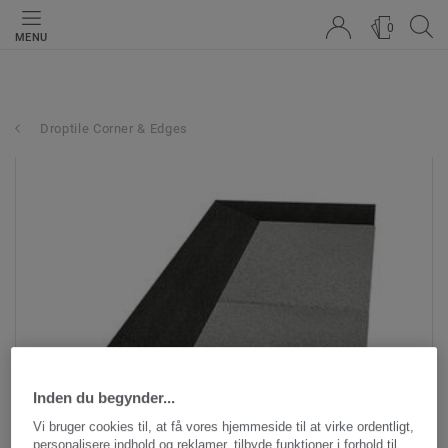
0
MENU
Droptile Corner & Edges
Inden du begynder...
Vi bruger cookies til, at få vores hjemmeside til at virke ordentligt,
personalisere indhold og reklamer, tilbyde funktioner i forhold til