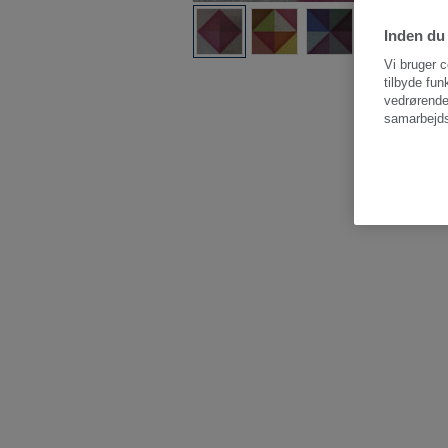
Inden du 
Vi bruger c
tilbyde fun
vedrørende
samarbejds