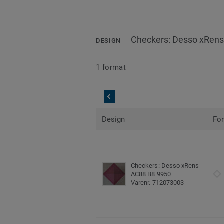
Checkers: Desso xRen
DESIGN
1 format
Design
Fo
Checkers: Desso xRens
AC88 B8 9950
Varenr. 712073003