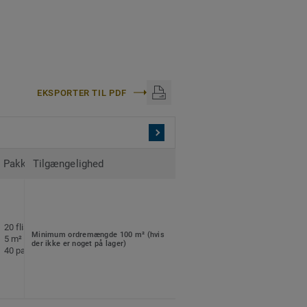
iver dig mulighed for at
ecialdesignede mønstre
EKSPORTER TIL PDF
Pakkeinformation
Tilgængelighed
20 fliser pr. pakke
Minimum ordremængde 100 m² (hvis
5 m² pr. pakke
der ikke er noget på lager)
40 pakker pr. palle