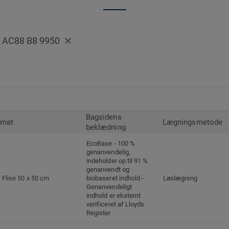
Et sæt med 5 x 4 farvekodede gulvfliser g
forskønne ethvert rum eller sted med sp
af diamanter, diagonaler og zigzag.
s AC88 B8 9950
Bagsidens
rmat
Lægningsmetode
beklædning
EcoBase - 100 %
genanvendelig,
indeholder op til 91 %
genanvendt og
Flise 50 x 50 cm
biobaseret indhold -
Løslægning
Genanvendeligt
indhold er eksternt
verificeret af Lloyds
Register