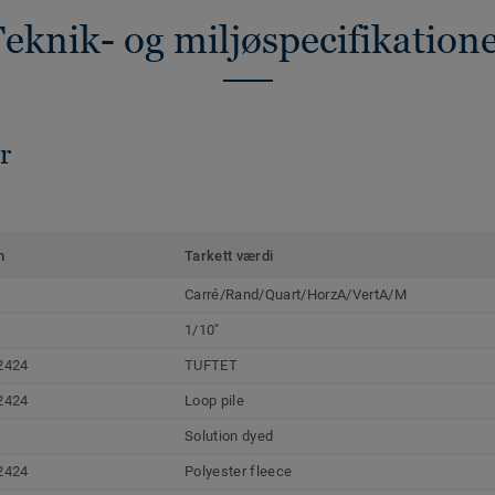
eknik- og miljøspecifikation
r
m
Tarkett værdi
Carré/Rand/Quart/HorzA/VertA/M
1/10"
2424
TUFTET
2424
Loop pile
Solution dyed
2424
Polyester fleece