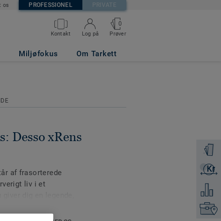
PROFESSIONEL
PRIVATE
t os
0
Prøver
Kontakt
Log på
8 9950
Miljøfokus
Om Tarkett
IDE
s: Desso xRens
Bestil e
Kr
Få et ti
r af frasorterede
verigt liv i et
Tilføj 
iver dig en legende,
 at genanvende
Kontakt
esignet med øje for farve