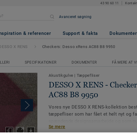
43 90 60 11
Kontak
Avanceret søgning
 Checkers: Desso xRens AC88 B
nspiration & referencer
Support & fakta
Dokumenter
DESSO X RENS
Checkers: Desso xRens AC88 B8 9950
LLERI
SPECIFIKATIONER
DOKUMENTER
FÅ MERE AT V
Akustikgulve
|
Tæppefliser
DESSO X RENS - Checker
AC88 B8 9950
Vores nye DESSO X RENS-kollektion bestå
tæppefliser som har fået et helt nyt og far
spændende designsamarbejde og som nu g
Se mere
men samtidig gennemtænkt mulighed for
kasserede tæppefliser: Kollektionen er d