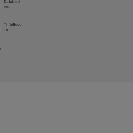
Datablad
PDF
Tif billede
TIF
S