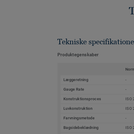
T
Tekniske specifikatione
Produktegenskaber
Nor
Læggeretning
-
Gauge Rate
-
Konstruktionsproces
ISO 
Luvkonstruktion
ISO 
Farvningsmetode
-
Bagsidebeklædning
ISO 