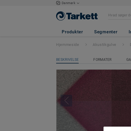
Danmark
DESSO X RENS
-
Produkter
Segmenter
I
Hjemmeside
Akustikgulve
BESKRIVELSE
FORMATER
GA