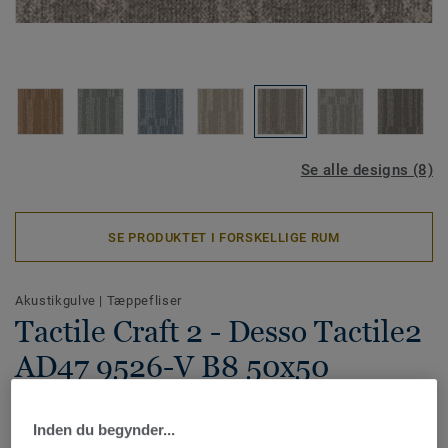
Se alle designs (8)
SE PRODUKTET I FORSKELLIGE RUM
Akustikgulve
|
Tæppefliser
Tactile Craft 2 - Desso Tactile2
AD47 9526-V B8 50x50
Tactile Craft er en kollektion af eksklusive tæppefliser i tre
Inden du begynder...
forskellige designs med inspiration fra naturens rå