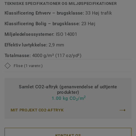
TEKNISKE SPECIFIKATIONER OG MILJØSPECIFIKATIONER
Klassificering Erhverv – brugsklasse:
33 Høj trafik
Klassificering Bolig – brugsklasse:
23 Høj
Miljøledelsessystemer:
ISO 14001
Effektiv luvtykkelse:
2,9 mm
Totalmasse:
4000 g/m² (117 oz/yd²)
Flise (1 varenr.)
Samlet CO2-aftryk (genanvendelse af udtjente
produkter)
2
1.00 kg CO
/m
2
MIT PROJEKT CO2-AFTRYK
KONTAKT OS