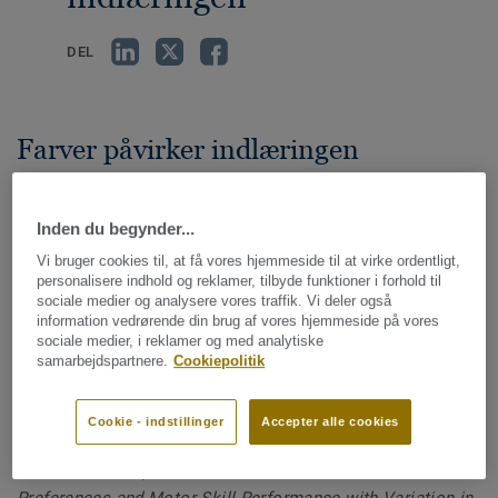
DEL
Farver påvirker indlæringen
Designet på skoler og andre uddannelsesinstitutioner skal
opmuntre til læring og skabe et positivt uddannelsesmiljø.
Inden du begynder...
Farver er ikke bare dekorative – de påvirker også vores
Vi bruger cookies til, at få vores hjemmeside til at virke ordentligt,
følelser og adfærd, især i de tidlige udviklingsår.
personalisere indhold og reklamer, tilbyde funktioner i forhold til
sociale medier og analysere vores traffik. Vi deler også
Hukommelsen forbedres med 55-78
information vedrørende din brug af vores hjemmeside på vores
sociale medier, i reklamer og med analytiske
% hos børn, der er omgivet af deres
samarbejdspartnere.
Cookiepolitik
yndlingsfarver*.
Cookie - indstillinger
Accepter alle cookies
*Kilde: Cockerill, I.M. & B.P. Miller: ‘Children’s Colour