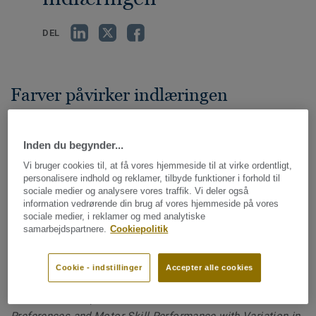
DEL
Farver påvirker indlæringen
Designet på skoler og andre uddannelsesinstitutioner skal
opmuntre til læring og skabe et positivt uddannelsesmiljø.
Inden du begynder...
Farver er ikke bare dekorative – de påvirker også vores
Vi bruger cookies til, at få vores hjemmeside til at virke ordentligt,
følelser og adfærd, især i de tidlige udviklingsår.
personalisere indhold og reklamer, tilbyde funktioner i forhold til
sociale medier og analysere vores traffik. Vi deler også
Hukommelsen forbedres med 55-78
information vedrørende din brug af vores hjemmeside på vores
sociale medier, i reklamer og med analytiske
% hos børn, der er omgivet af deres
samarbejdspartnere.
Cookiepolitik
yndlingsfarver*.
Cookie - indstillinger
Accepter alle cookies
*Kilde: Cockerill, I.M. & B.P. Miller: ‘Children’s Colour