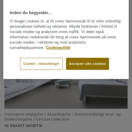
Inden du begynder...
Homogene vinylgulve / Vådrumsgulve / Genanvendelige vinyl- og
Vi bruger cookies til, at få vores hjemmeside til at virke ordentligt,
linoleumsgulve / Circular Collection
personalisere indhold og reklamer, tilbyde funktioner i forhold til
IQ GRANIT
sociale medier og analysere vores traffik. Vi deler også
information vedrørende din brug af vores hjemmeside på vores
sociale medier, i reklamer og med analytiske
samarbejdspartnere.
Cookiepolitik
Cookie - indstillinger
Accepter alle cookies
Homogene vinylgulve / Akustikgulve / Genanvendelige vinyl- og
linoleumsgulve / Circular Collection
IQ GRANIT AKUSTIK