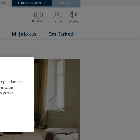
PROFESSIONEL
PRIVATE
t os
0
Kontakt
Log på
Prøver
Miljøfokus
Om Tarkett
 og reklamer,
ormation
alytiske