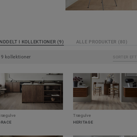
 Heritage, Noble,
l og Professional
sorter, som eg og
rer med forskellige
 Vælg mellem lak og
INDDELT I KOLLEKTIONER (9)
ALLE PRODUKTER (80)
verfladen glansfuld
9 kollektioner
SORTER EF
 0022.
Trægulve
Trægulve
GRACE
HERITAGE