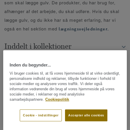
som skal lægge gulv. De produkter, du har brug for,
afhænger af det arbejde, du skal udføre. Hvis du skal
lægge gulv, og du ikke har så meget erfaring, har vi
også en hel sektion med
lægningsvejledninger.
Inddelt i kollektioner
Inden du begynder...
FILTRER SØGNING
Vi bruger cookies til, at få vores hjemmeside til at virke ordentligt,
personalisere indhold og reklamer, tilbyde funktioner i forhold til
sociale medier og analysere vores traffik. Vi deler også
information vedrørende din brug af vores hjemmeside på vores
11 kollektioner
sociale medier, i reklamer og med analytiske
samarbejdspartnere.
Cookiepolitik
SORTER EFTER
Cookie - indstillinger
Accepter alle cookies