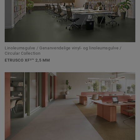
Linoleumsgulve / Genanvendelige vinyl- og linoleumsgulve /
Circular Collection
ETRUSCO XF²™ 2,5 MM