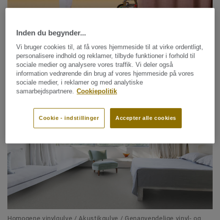
Inden du begynder...
Vi bruger cookies til, at få vores hjemmeside til at virke ordentligt,
Homogene vinylgulve / Vådrumsgulve / Genanvendelige vinyl- og
personalisere indhold og reklamer, tilbyde funktioner i forhold til
linoleumsgulve / Circular Collection
sociale medier og analysere vores traffik. Vi deler også
information vedrørende din brug af vores hjemmeside på vores
IQ GRANIT
sociale medier, i reklamer og med analytiske
samarbejdspartnere.
Cookiepolitik
Cookie - indstillinger
Accepter alle cookies
Homogene vinylgulve / Akustikgulve / Genanvendelige vinyl- og